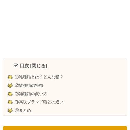
目次
[
閉じる
]
①雑種猫とは？どんな猫？
②雑種猫の特徴
②雑種猫の飼い方
③高級ブランド猫との違い
④まとめ