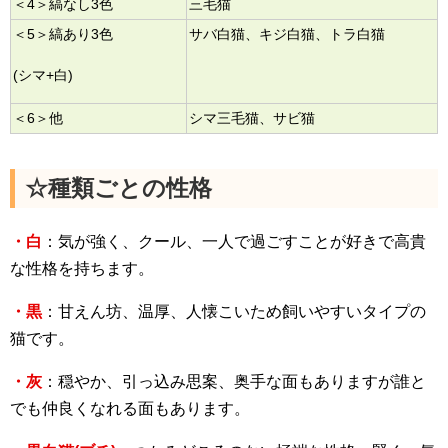
＜4＞縞なし3色
三毛猫
＜5＞縞あり3色
サバ白猫、キジ白猫、トラ白猫
(シマ+白)
＜6＞他
シマ三毛猫、サビ猫
☆種類ごとの性格
・白
：気が強く、クール、一人で過ごすことが好きで高貴
な性格を持ちます。
・黒
：甘えん坊、温厚、人懐こいため飼いやすいタイプの
猫です。
・灰
：穏やか、引っ込み思案、奥手な面もありますが誰と
でも仲良くなれる面もあります。