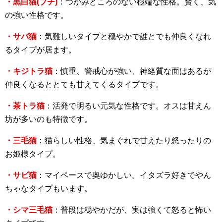
・黒白猫(ブチ)
：つかみどころのない極端な性格。賢く、気
の強い性格です。
・サバ猫
：気難しいタイプと穏やかで誰とでも仲良くなれ
るタイプが居ます。
・キジトラ猫
：慎重、警戒心が強い、神経質な面はあるが
仲良くなるととても甘えてくるタイプです。
・茶トラ猫
：活発で明るい元気な性格です。オスは甘えん
坊が多いのも特徴です。
・三毛猫
：猫らしい性格、気まぐれで甘えたり怒ったりの
お姫様タイプ。
・サビ猫
：マイペースで奥ゆかしい。イタズラ好きでやん
ちゃなタイプもいます。
・シマ三毛猫
：普段は穏やかだが、実は強くて怒ると怖い